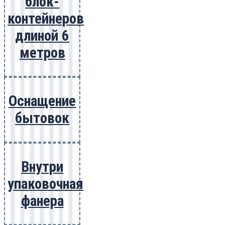
блок-
контейнеров
длиной 6
метров
Оснащение
бытовок
Внутри
упаковочная
фанера