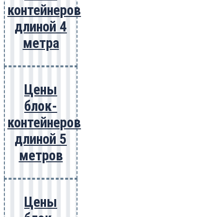
контейнеров
длиной 4
метра
Цены
блок-
контейнеров
длиной 5
метров
Цены