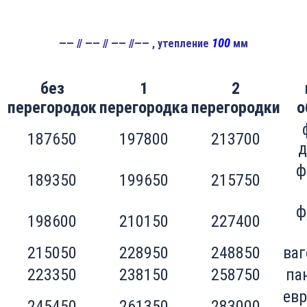
100
—— // —— // —— //—— , утепление
мм
без
1
2
перегородок
перегородка
перегородки
о
187650
197800
213700
д
ф
189350
199650
215750
ф
198600
210150
227400
215050
228950
248850
ваг
223350
238150
258750
па
евр
245450
261350
283000