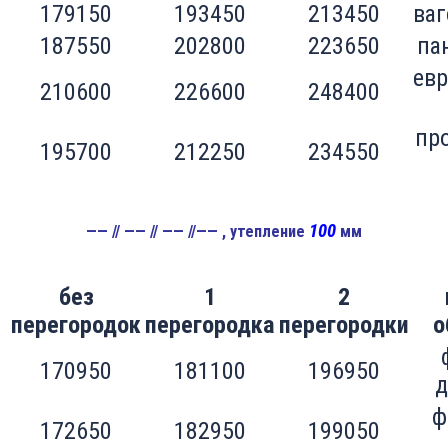
179150
193450
213450
ваг
187550
202800
223650
па
евр
210600
226600
248400
пр
195700
212250
234550
100
—— // —— // —— //—— , утепление
мм
без
1
2
перегородок
перегородка
перегородки
о
170950
181100
196950
д
ф
172650
182950
199050