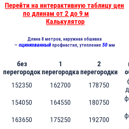
Перейти на интерактивную таблицу цен
по длинам от 2 до 9 м
Калькулятор
Длина 8 метров, наружная обшивка
оцинкованный
50
—
профнастил, утепление
мм
без
1
2
перегородок
перегородка
перегородки
о
152350
162700
178750
д
ф
154050
164550
180750
ф
163650
175250
192700