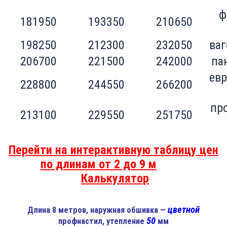
ф
181950
193350
210650
198250
212300
232050
ваг
206700
221500
242000
па
евр
228800
244550
266200
пр
213100
229550
251750
Перейти на интерактивную таблицу цен
по длинам от 2 до 9 м
Калькулятор
цветной
Длина 8 метров, наружная обшивка —
50
профнастил, утепление
мм