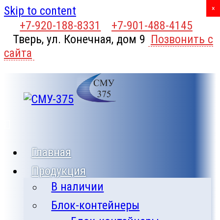
Skip to content
X
×
+7-920-188-8331
+7-901-488-4145
Тверь, ул. Конечная, дом 9
Позвонить с
сайта
Главная
Продукция
В наличии
Блок-контейнеры