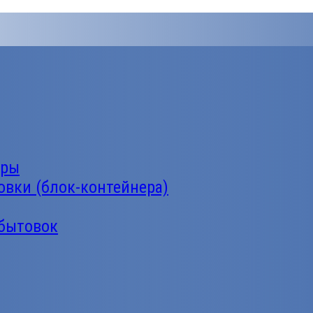
еры
овки (блок-контейнера)
 бытовок