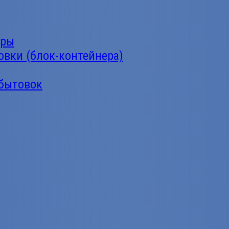
еры
овки (блок-контейнера)
 бытовок