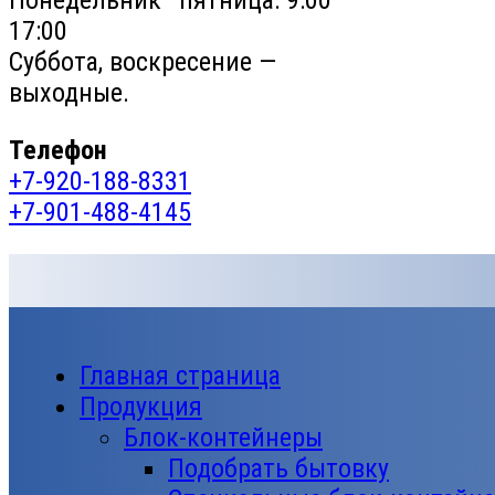
Понедельник—пятница: 9:00–
17:00
Суббота, воскресение —
выходные.
Телефон
+7-920-188-8331
+7-901-488-4145
Главная страница
Продукция
Блок-контейнеры
Подобрать бытовку