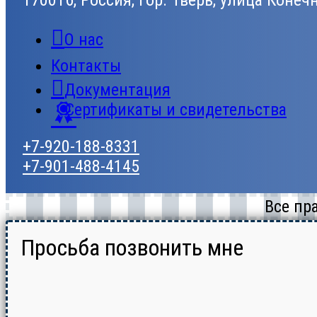
170016, Россия, гор. Тверь, улица Конеч
О нас
Контакты
Документация
Сертификаты и свидетельства
+7-920-188-8331
+7-901-488-4145
Все пр
Просьба позвонить мне