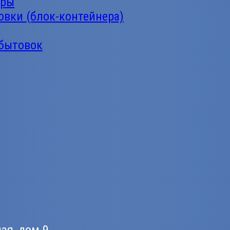
еры
овки (блок-контейнера)
 бытовок