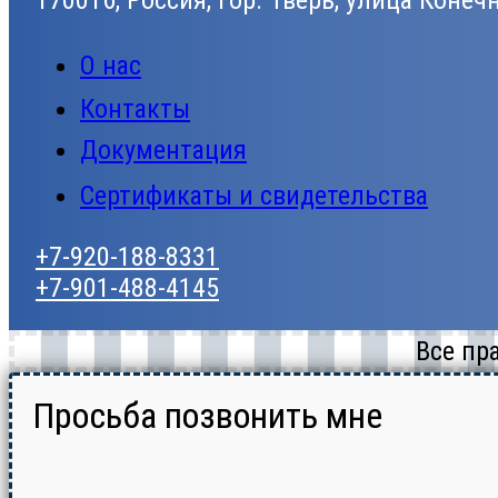
170016, Россия, гор. Тверь, улица Конеч
О нас
Контакты
Документация
Сертификаты и свидетельства
+7-920-188-8331
+7-901-488-4145
Все пр
Просьба позвонить мне