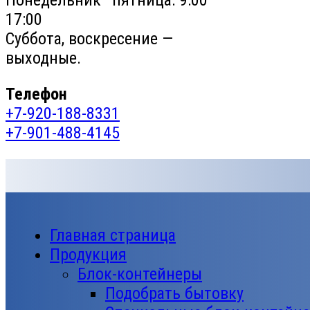
Понедельник—пятница: 9:00–
17:00
Суббота, воскресение —
выходные.
Телефон
+7-920-188-8331
+7-901-488-4145
Главная страница
Продукция
Блок-контейнеры
Подобрать бытовку