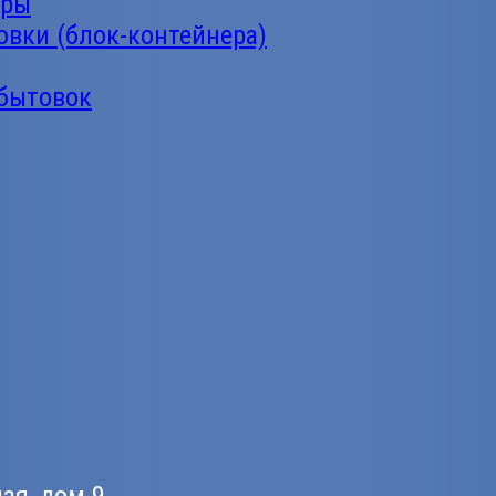
еры
овки (блок-контейнера)
 бытовок