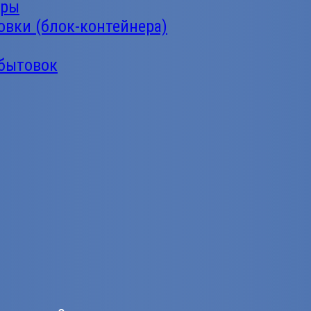
еры
овки (блок-контейнера)
 бытовок