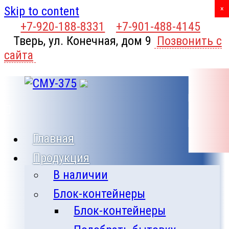
Skip to content
X
×
+7-920-188-8331
+7-901-488-4145
Тверь, ул. Конечная, дом 9
Позвонить с
сайта
Зво
поз
бло
Кал
Главная
б
Продукция
В наличии
Блок-контейнеры
Блок-контейнеры